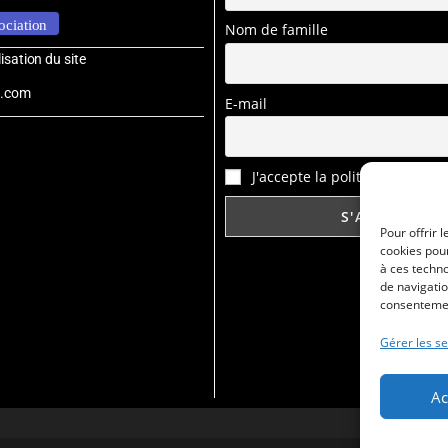
sociation
Nom de famille
sation du site
b.com
E-mail
J'accepte la politique de confi
Pour offrir 
cookies pour
à ces techn
de navigatio
consentement
Gérer les se
Ac