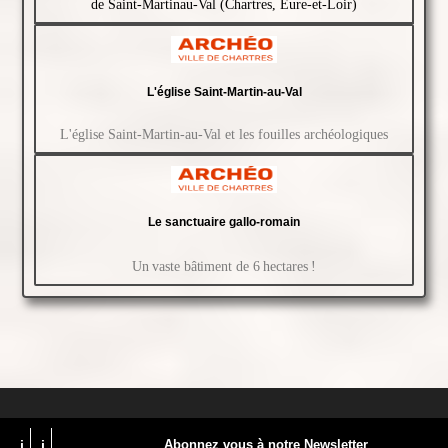
de Saint-Martinau-Val (Chartres, Eure-et-Loir)
L'église Saint-Martin-au-Val
L'église Saint-Martin-au-Val et les fouilles archéologiques
Le sanctuaire gallo-romain
Un vaste bâtiment de 6 hectares !
i
i
Abonnez vous à notre Newsletter