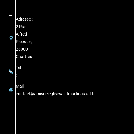
.
Adresse :
2 Rue
Alfred
Piebourg
28000
Chartres
Tel
:
Mail :
contact@amisdeleglisesaintmartinauval.fr