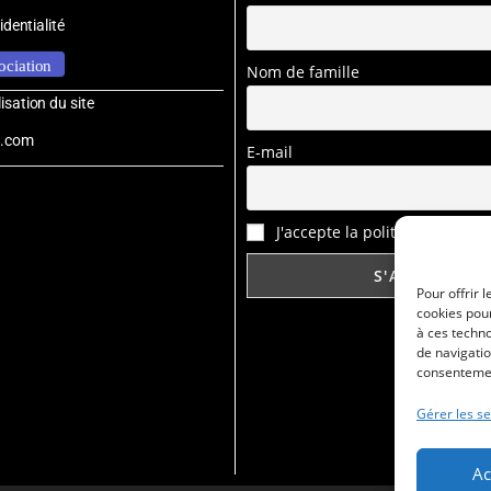
identialité
sociation
Nom de famille
sation du site
b.com
E-mail
J'accepte la politique de confi
Pour offrir 
cookies pour
à ces techn
de navigatio
consentement
Gérer les se
Ac