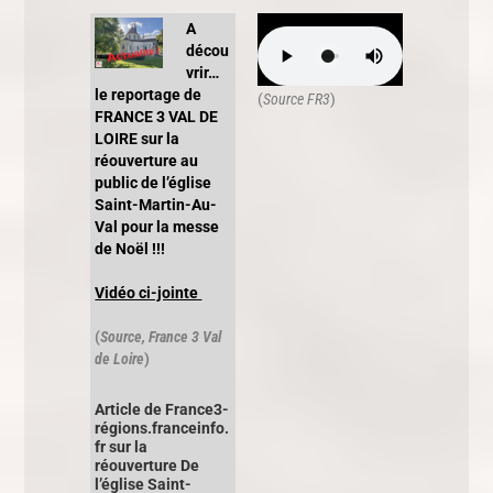
A
décou
vrir…
le reportage de
(
Source FR3
)
FRANCE 3 VAL DE
LOIRE sur la
réouverture au
public de l’église
Saint-Martin-Au-
Val pour la messe
de Noël !!!
Vidéo ci-jointe
(
Source, France 3 Val
de Loire
)
Article de France3-
régions.franceinfo.
fr sur la
réouverture De
l’église Saint-